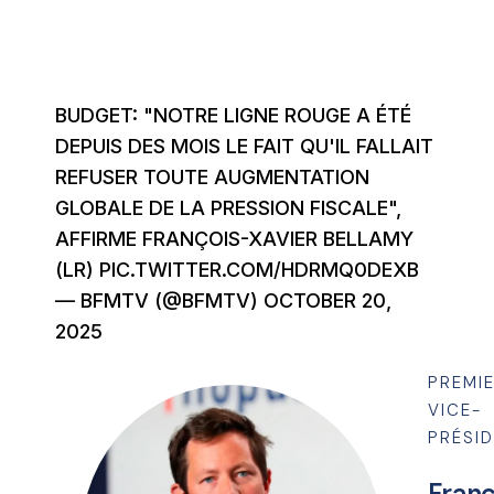
BUDGET: "NOTRE LIGNE ROUGE A ÉTÉ
DEPUIS DES MOIS LE FAIT QU'IL FALLAIT
REFUSER TOUTE AUGMENTATION
GLOBALE DE LA PRESSION FISCALE",
AFFIRME FRANÇOIS-XAVIER BELLAMY
(LR)
PIC.TWITTER.COM/HDRMQ0DEXB
— BFMTV (@BFMTV)
OCTOBER 20,
2025
PREMI
VICE-
PRÉSI
Franç