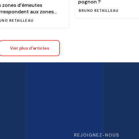
pognon ?
s zones d’émeutes
rrespondent aux zones
BRUNO RETAILLEAU
immigration importante
UNO RETAILLEAU
Load More
U
REJOIGNEZ-NOUS