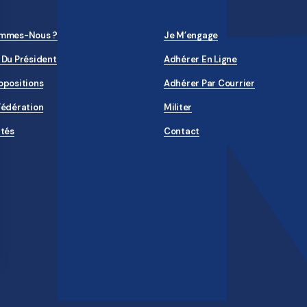
ommes-Nous ?
Je M’engage
 Du Président
Adhérer En Ligne
opositions
Adhérer Par Courrier
Fédération
Militer
ités
Contact