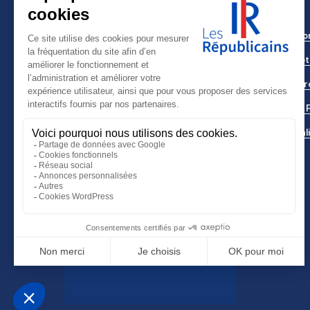
Qui S
Le Mot
Nos Pr
Je soutiens
Votre 
Actual