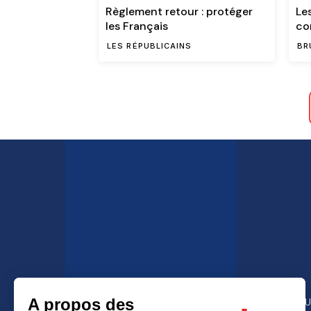
Règlement retour : protéger
Le
les Français
co
d’
LES RÉPUBLICAINS
BR
MEN