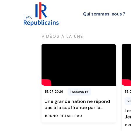
Qui sommes-nous ?
VIDÉOS À LA UNE
15.07.2026
15.
PASSAGE TV
Une grande nation ne répond
VI
pas à la souffrance par la
Le
mort.
BRUNO RETAILLEAU
Je
BR