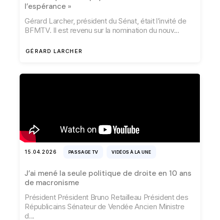
l’espérance »
Gérard Larcher, président du Sénat, était l’invité de
BFMTV. Il est revenu sur la nomination du nouv
GÉRARD LARCHER
15.04.2026
PASSAGE TV
VIDÉOS À LA UNE
J’ai mené la seule politique de droite en 10 ans
de macronisme
Président Président Bruno Retailleau Président des
Républicains Sénateur de Vendée Ancien Ministre
d