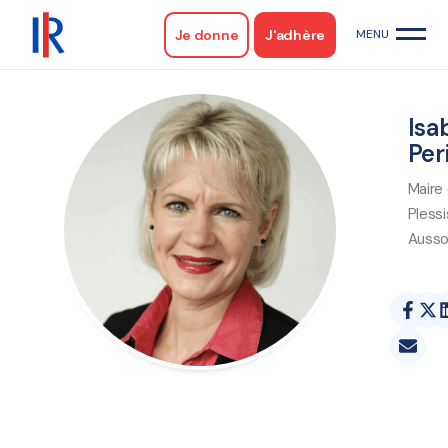
Je donne
J'adhère
Isa
Per
Maire
Pless
Ausso