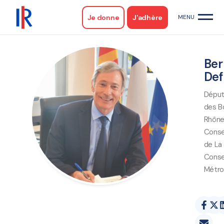
Je donne
J'adhère
Ber
Def
Déput
des B
Rhôn
Consei
de La
Consei
Métro