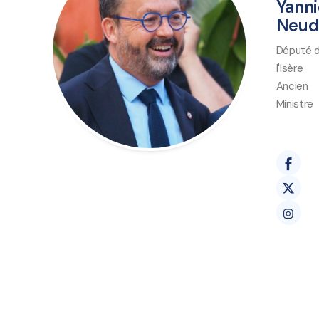
Yann
Neud
Député 
l'Isère
Ancien
Ministre