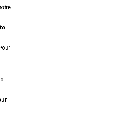
notre
te
 Pour
ne
our