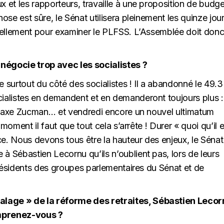
et les rapporteurs, travaille à une proposition de budge
se est sûre, le Sénat utilisera pleinement les quinze jou
onnellement pour examiner le PLFSS. L’Assemblée doit don
égocie trop avec les socialistes ?
rde surtout du côté des socialistes ! Il a abandonné le 49.3
alistes en demandent et en demanderont toujours plus :
, taxe Zucman… et vendredi encore un nouvel ultimatum
moment il faut que tout cela s’arrête ! Durer « quoi qu’il 
nce. Nous devons tous être la hauteur des enjeux, le Sénat
 Sébastien Lecornu qu’ils n’oublient pas, lors de leurs
présidents des groupes parlementaires du Sénat et de
age » de la réforme des retraites, Sébastien Lecor
omprenez-vous ?