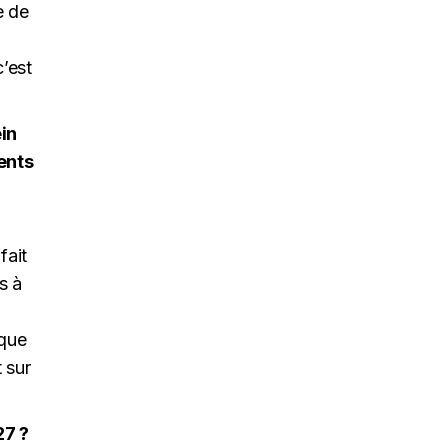
e de
’est
in
ents
fait
s à
 que
 sur
27 ?