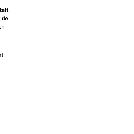
tait
 de
en
rt