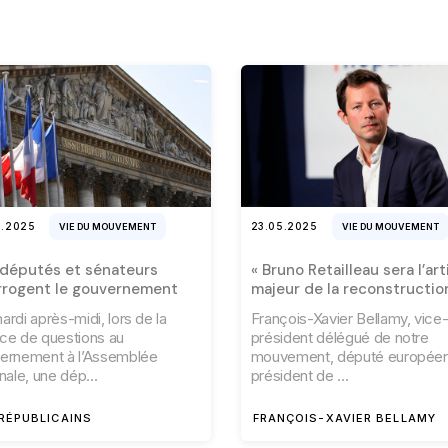
5.2025
23.05.2025
VIE DU MOUVEMENT
VIE DU MOUVEMENT
députés et sénateurs
« Bruno Retailleau sera l’art
rrogent le gouvernement
majeur de la reconstructio
rdi après-midi, lors de la
François-Xavier Bellamy, vice
ce de questions au
président délégué de notre
ernement à l’Assemblée
mouvement, député européen
onale, une dép
président de
RÉPUBLICAINS
FRANÇOIS-XAVIER BELLAMY