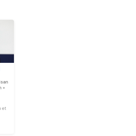
isan
n »
-
 et