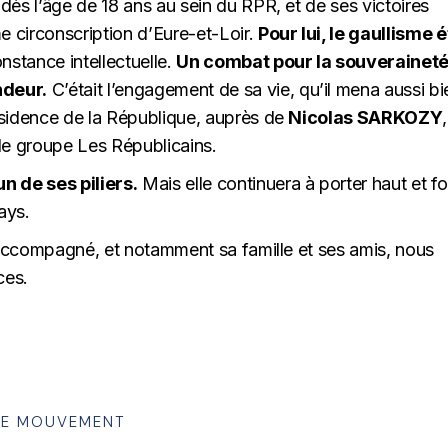
dès l’âge de 18 ans au sein du RPR, et de ses victoires
e circonscription d’Eure-et-Loir.
Pour lui, le gaullisme é
onstance intellectuelle.
Un combat pour la souveraineté
ndeur.
C’était l’engagement de sa vie, qu’il mena aussi bi
résidence de la République, auprès de
Nicolas SARKOZY
,
a le groupe Les Républicains.
n de ses piliers.
Mais elle continuera à porter haut et fo
ays.
t accompagné, et notamment sa famille et ses amis, nous
ces.
LE MOUVEMENT