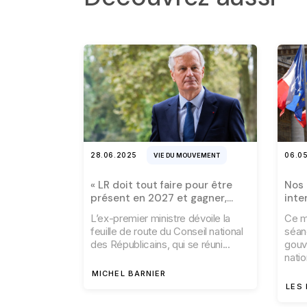
28.06.2025
06.0
VIE DU MOUVEMENT
« LR doit tout faire pour être
Nos 
présent en 2027 et gagner,
inte
dans la foulée, une majorité
L’ex-premier ministre dévoile la
Ce ma
absolue »
feuille de route du Conseil national
séan
des Républicains, qui se réuni
gouv
nati
MICHEL BARNIER
LES 