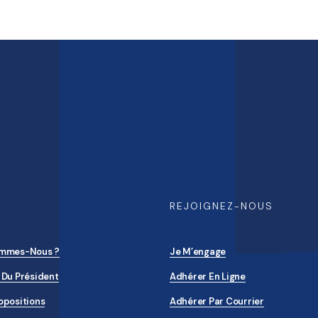
U
REJOIGNEZ-NOUS
ommes-Nous ?
Je M’engage
 Du Président
Adhérer En Ligne
opositions
Adhérer Par Courrier